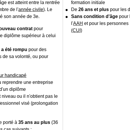
'âge est atteint entre la rentrée
formation initiale
mbre de l'
année civile
). Le
De
26 ans et plus
pour les 
iné son année de 3
e
.
Sans condition d'âge
pour 
l'
AAH
et pour les personnes 
ouveau contrat
pour
(CUI)
e diplôme supérieur à celui
 a été rompu
pour des
 de sa volonté, ou pour
eur handicapé
u reprendre une entreprise
 d'un diplôme
t niveau ou il n'obtient pas le
ofessionnel visé (prolongation
e porté à
35 ans au plus
(36
s cas suivants :