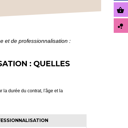
shopping_basket
bubble_chart
e et de professionnalisation :
ATION : QUELLES
la durée du contrat, l'âge et la
FESSIONNALISATION