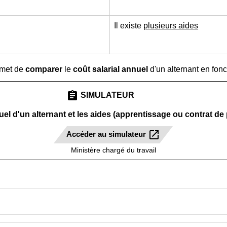
Il existe
plusieurs aides
rmet de
comparer
le
coût salarial annuel
d'un alternant en fonc
assignment
SIMULATEUR
nuel d'un alternant et les aides (apprentissage ou contrat de
open_in_new
Accéder au simulateur
Ministère chargé du travail