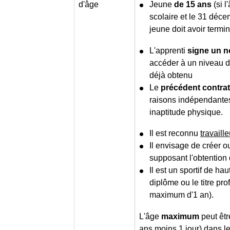
d'âge
Jeune
de 15 ans
(si l
scolaire et le 31 déce
jeune doit avoir term
L'apprenti
signe un n
accéder à un niveau d
déjà obtenu
Le
précédent contrat
raisons indépendantes
inaptitude physique.
Il est reconnu
travaill
Il envisage de créer o
supposant l'obtention
Il est un sportif de hau
diplôme ou le titre pr
maximum d'1 an).
L'âge
maximum
peut êtr
ans moins 1 jour) dans le