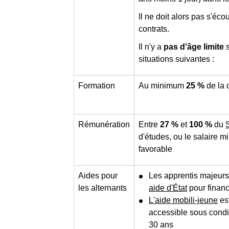
Il ne doit alors pas s'éco
contrats.
Il n'y a
pas
d'âge limite
s
situations suivantes :
Formation
Au minimum
25 %
de la 
Rémunération
Entre
27 %
et
100 %
du
d'études, ou le salaire 
favorable
Aides pour
Les apprentis majeurs
les alternants
aide d'État
pour financ
L'aide mobili-jeune
es
accessible sous condi
30 ans