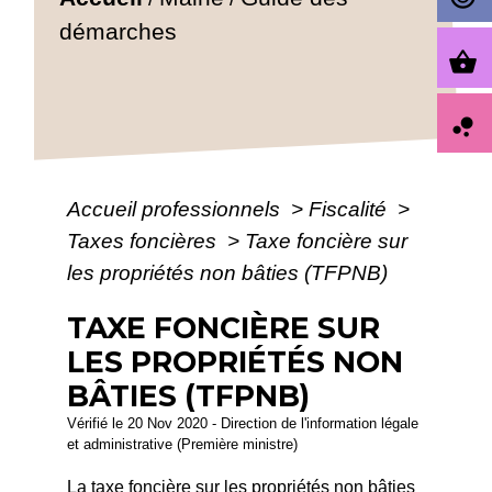
démarches
shopping_basket
bubble_chart
Accueil professionnels
>
Fiscalité
>
Taxes foncières
>
Taxe foncière sur
les propriétés non bâties (TFPNB)
TAXE FONCIÈRE SUR
LES PROPRIÉTÉS NON
BÂTIES (TFPNB)
Vérifié le 20 Nov 2020 - Direction de l'information légale
et administrative (Première ministre)
La taxe foncière sur les propriétés non bâties