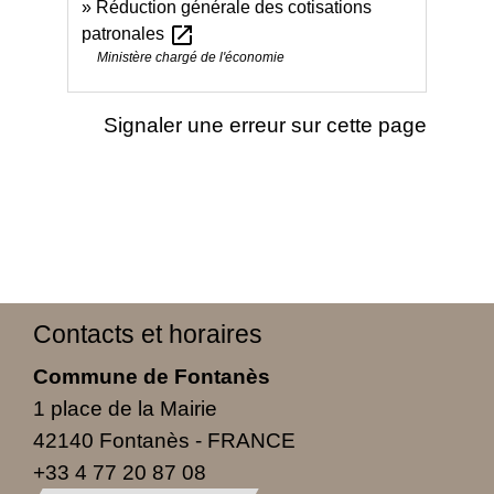
Réduction générale des cotisations
open_in_new
patronales
Ministère chargé de l'économie
Signaler une erreur sur cette page
Contacts et horaires
Commune de Fontanès
1 place de la Mairie
42140 Fontanès - FRANCE
+33 4 77 20 87 08