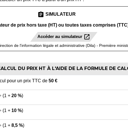
assignment
SIMULATEUR
teur de prix hors taxe (HT) ou toutes taxes comprises (TTC
open_in_new
Accéder au simulateur
irection de l'information légale et administrative (Dila) - Première minist
ALCUL DU PRIX HT À L'AIDE DE LA FORMULE DE CA
cul pour un prix TTC de
50 €
÷ (1 +
20 %
)
÷ (1 +
10 %
)
÷ (1 +
8,5 %
)