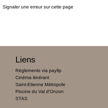
Signaler une erreur sur cette page
Liens
Règlements via payfip
Cinéma itinérant
Saint-Etienne Métropole
Piscine du Val d'Onzon
STAS