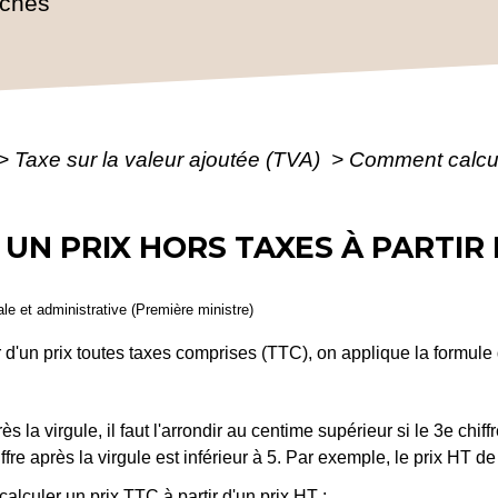
rches
>
Taxe sur la valeur ajoutée (TVA)
>
Comment calcule
N PRIX HORS TAXES À PARTIR 
gale et administrative (Première ministre)
r d'un prix toutes taxes comprises (TTC), on applique la formule 
s la virgule, il faut l'arrondir au centime supérieur si le 3
e
chiff
ffre après la virgule est inférieur à 5. Par exemple, le prix HT d
calculer un prix TTC à partir d'un prix HT :