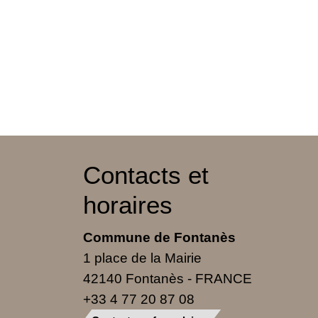
Contacts et
horaires
Commune de Fontanès
1 place de la Mairie
42140 Fontanès - FRANCE
+33 4 77 20 87 08