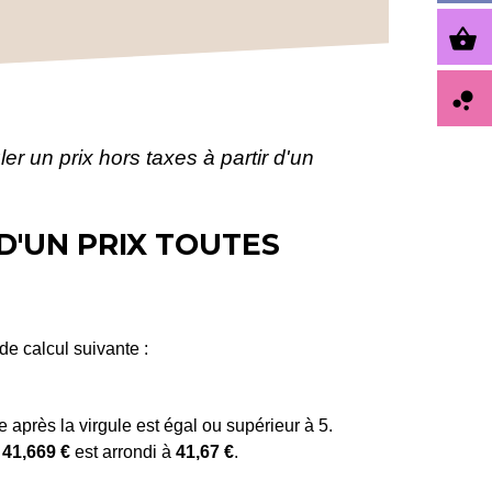
shopping_basket
bubble_chart
r un prix hors taxes à partir d'un
D'UN PRIX TOUTES
de calcul suivante :
re après la virgule est égal ou supérieur à 5.
e
41,669 €
est arrondi à
41,67 €
.