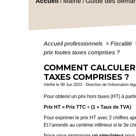
Accueil
Mairie
Guide des déma
/
/
Accueil professionnels
>
Fiscalité
prix toutes taxes comprises ?
COMMENT CALCULER U
TAXES COMPRISES ?
Vérifié le 09 Jun 2023 - Direction de l'information lé
Pour obtenir un prix hors taxes (HT) à parti
Prix HT = Prix TTC ÷ (1 + Taux de TVA)
Pour exprimer le prix HT avec 2 chiffres aprè
Et l'arrondir au centime inférieur si le 3
e
chi
Nous vous proposons
un simulateur
pour 