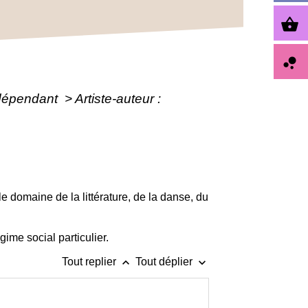
shopping_basket
bubble_chart
indépendant
>
Artiste-auteur :
le domaine de la littérature, de la danse, du
ime social particulier.
keyboard_arrow_up
keyboard_arrow_down
Tout replier
Tout déplier