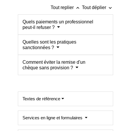
keyboard_arrow_up
keyboard_arrow_down
Tout replier
Tout déplier
Quels paiements un professionnel
peut-il refuser ?
Quelles sont les pratiques
sanctionnées ?
Comment éviter la remise d'un
chèque sans provision ?
Textes de référence
Services en ligne et formulaires