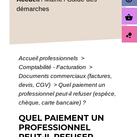
démarches
shopping_basket
bubble_chart
Accueil professionnels
>
Comptabilité - Facturation
>
Documents commerciaux (factures,
devis, CGV)
>
Quel paiement un
professionnel peut-il refuser (espèce,
chèque, carte bancaire) ?
QUEL PAIEMENT UN
PROFESSIONNEL
PEUT-IL REFUSER