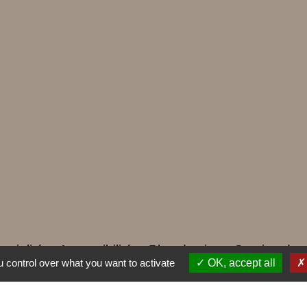
ntialité
-
Accessibilité
-
Plan du site
-
Gestion des
 control over what you want to activate
OK, accept all