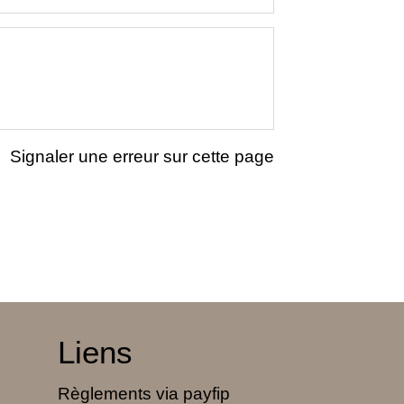
Signaler une erreur sur cette page
Liens
Règlements via payfip