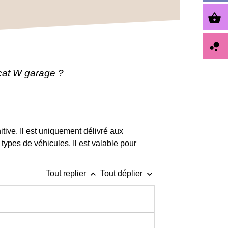
shopping_basket
bubble_chart
icat W garage ?
itive. Il est uniquement délivré aux
 types de véhicules. Il est valable pour
keyboard_arrow_up
keyboard_arrow_down
Tout replier
Tout déplier