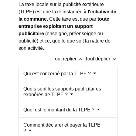
La taxe locale sur la publicité extérieure
(TLPE) est une taxe instaurée
à l'initiative de
la commune
. Cette taxe est due par
toute
entreprise exploitant un support
publicitaire
(enseigne, préenseigne ou
publicité) et ce, quelle que soit la nature de
son activité.
keyboard_arrow_up
keyboard_arrow_down
Tout replier
Tout déplier
Qui est concerné par la TLPE ?
Quels sont les supports publicitaires
exonérés de TLPE ?
Quel est le montant de la TLPE ?
Comment déclarer et payer la TLPE
?