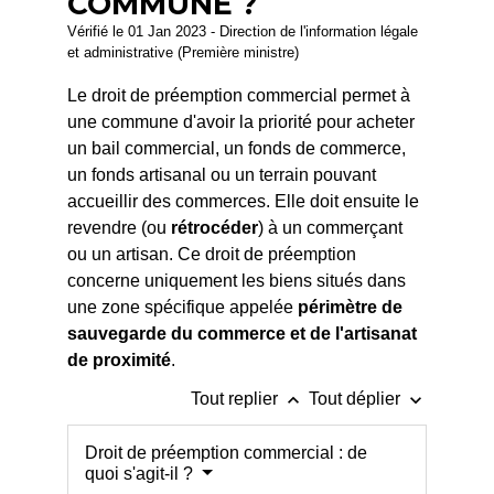
COMMUNE ?
Vérifié le 01 Jan 2023 - Direction de l'information légale
et administrative (Première ministre)
Le droit de préemption commercial permet à
une commune d'avoir la priorité pour acheter
un bail commercial, un fonds de commerce,
un fonds artisanal ou un terrain pouvant
accueillir des commerces. Elle doit ensuite le
revendre (ou
rétrocéder
) à un commerçant
ou un artisan. Ce droit de préemption
concerne uniquement les biens situés dans
une zone spécifique appelée
périmètre de
sauvegarde du commerce et de l'artisanat
de proximité
.
keyboard_arrow_up
keyboard_arrow_down
Tout replier
Tout déplier
Droit de préemption commercial : de
quoi s'agit-il ?