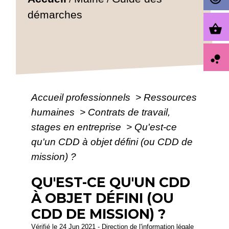
démarches
shopping_basket
bubble_chart
Accueil professionnels
>
Ressources
humaines
>
Contrats de travail,
stages en entreprise
>
Qu'est-ce
qu'un CDD à objet défini (ou CDD de
mission) ?
QU'EST-CE QU'UN CDD
À OBJET DÉFINI (OU
CDD DE MISSION) ?
Vérifié le 24 Jun 2021 - Direction de l'information légale