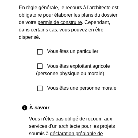
En règle générale, le recours à l'architecte est
obligatoire pour élaborer les plans du dossier
de votre
permis de construire
. Cependant,
dans certains cas, vous pouvez en être
dispensé.
check_box_outline_blank
Vous êtes un particulier
check_box_outline_blank
Vous êtes exploitant agricole
(personne physique ou morale)
check_box_outline_blank
Vous êtes une personne morale
À savoir
info
Vous n'êtes pas obligé de recourir aux
services d'un architecte pour les projets
soumis à
déclaration préalable de