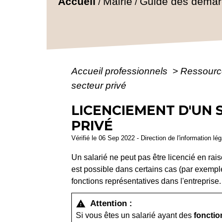
Accueil
Mairie
Guide des déma
/
/
Accueil professionnels
>
Ressourc
secteur privé
LICENCIEMENT D'UN 
PRIVÉ
Vérifié le 06 Sep 2022 - Direction de l'information lé
Un salarié ne peut pas être licencié en rais
est possible dans certains cas (par exemple,
fonctions représentatives dans l'entreprise.
Attention :
warning
Si vous êtes un salarié ayant des
fonctio