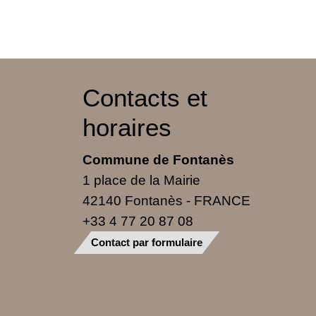
Contacts et
horaires
Commune de Fontanès
1 place de la Mairie
42140 Fontanès - FRANCE
+33 4 77 20 87 08
Contact par formulaire