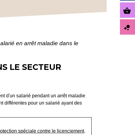
shopping_basket
bubble_chart
alarié en arrêt maladie dans le
NS LE SECTEUR
ent d'un salarié pendant un arrêt maladie
nt différentes pour un salarié ayant des
rotection spéciale contre le licenciement
.