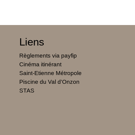
Liens
Règlements via payfip
Cinéma itinérant
Saint-Etienne Métropole
Piscine du Val d'Onzon
STAS