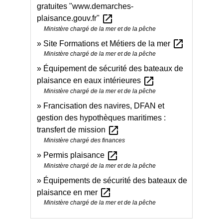
gratuites "www.demarches-
open_in_new
plaisance.gouv.fr"
Ministère chargé de la mer et de la pêche
open_in_new
Site Formations et Métiers de la mer
Ministère chargé de la mer et de la pêche
Équipement de sécurité des bateaux de
open_in_new
plaisance en eaux intérieures
Ministère chargé de la mer et de la pêche
Francisation des navires, DFAN et
gestion des hypothèques maritimes :
open_in_new
transfert de mission
Ministère chargé des finances
open_in_new
Permis plaisance
Ministère chargé de la mer et de la pêche
Équipements de sécurité des bateaux de
open_in_new
plaisance en mer
Ministère chargé de la mer et de la pêche