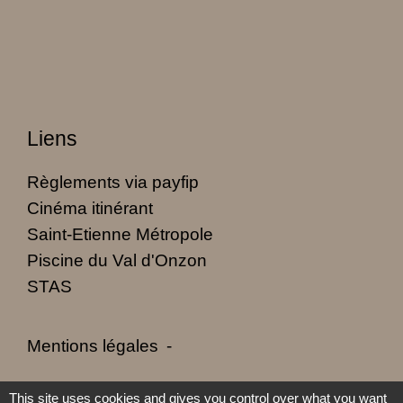
Liens
Règlements via payfip
Cinéma itinérant
Saint-Etienne Métropole
Piscine du Val d'Onzon
STAS
Mentions légales
-
Politique de confidentialité
-
Accessibilité
-
This site uses cookies and gives you control over what you want