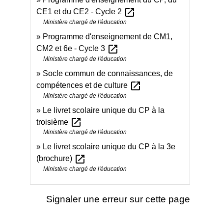
open_in_new
CE1 et du CE2 - Cycle 2
Ministère chargé de l'éducation
Programme d'enseignement de CM1,
open_in_new
CM2 et 6e - Cycle 3
Ministère chargé de l'éducation
Socle commun de connaissances, de
open_in_new
compétences et de culture
Ministère chargé de l'éducation
Le livret scolaire unique du CP à la
open_in_new
troisième
Ministère chargé de l'éducation
Le livret scolaire unique du CP à la 3e
open_in_new
(brochure)
Ministère chargé de l'éducation
Signaler une erreur sur cette page