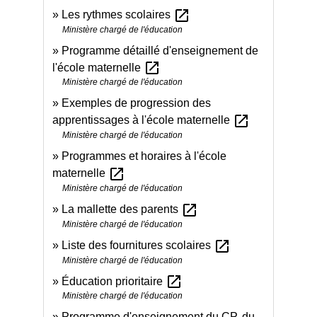
open_in_new
Les rythmes scolaires
Ministère chargé de l'éducation
Programme détaillé d'enseignement de
open_in_new
l'école maternelle
Ministère chargé de l'éducation
Exemples de progression des
open_in_new
apprentissages à l'école maternelle
Ministère chargé de l'éducation
Programmes et horaires à l'école
open_in_new
maternelle
Ministère chargé de l'éducation
open_in_new
La mallette des parents
Ministère chargé de l'éducation
open_in_new
Liste des fournitures scolaires
Ministère chargé de l'éducation
open_in_new
Éducation prioritaire
Ministère chargé de l'éducation
Programme d'enseignement du CP, du