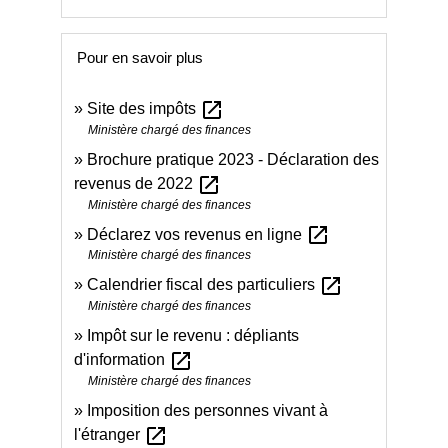
Pour en savoir plus
open_in_new
Site des impôts
Ministère chargé des finances
Brochure pratique 2023 - Déclaration des
open_in_new
revenus de 2022
Ministère chargé des finances
open_in_new
Déclarez vos revenus en ligne
Ministère chargé des finances
open_in_new
Calendrier fiscal des particuliers
Ministère chargé des finances
Impôt sur le revenu : dépliants
open_in_new
d'information
Ministère chargé des finances
Imposition des personnes vivant à
open_in_new
l'étranger