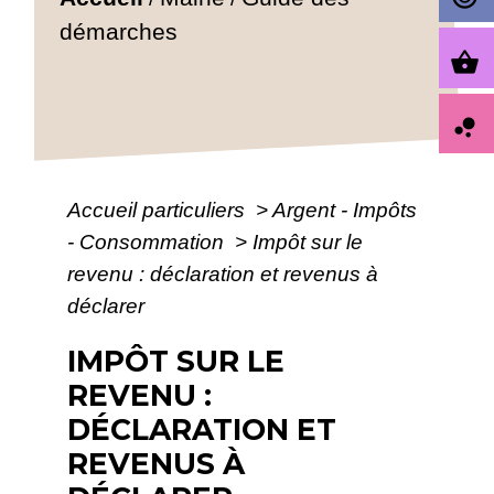
démarches
shopping_basket
bubble_chart
Accueil particuliers
>
Argent - Impôts
- Consommation
>
Impôt sur le
revenu : déclaration et revenus à
déclarer
IMPÔT SUR LE
REVENU :
DÉCLARATION ET
REVENUS À