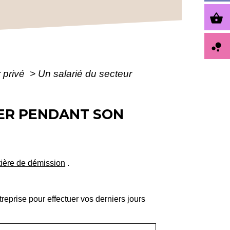
shopping_basket
bubble_chart
r privé
>
Un salarié du secteur
NER PENDANT SON
tière de démission
.
treprise pour effectuer vos derniers jours