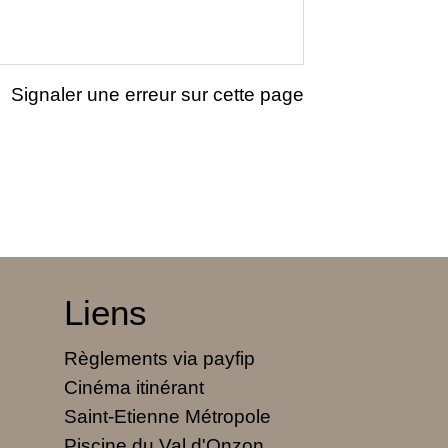
Signaler une erreur sur cette page
Liens
Règlements via payfip
Cinéma itinérant
Saint-Etienne Métropole
Piscine du Val d'Onzon