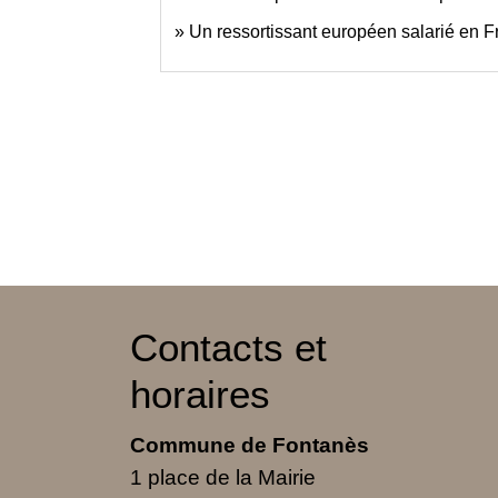
Un ressortissant européen salarié en Fr
Contacts et
horaires
Commune de Fontanès
1 place de la Mairie