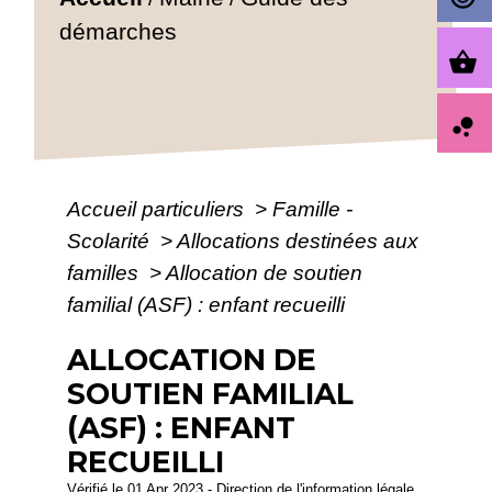
démarches
shopping_basket
bubble_chart
Accueil particuliers
>
Famille -
Scolarité
>
Allocations destinées aux
familles
>
Allocation de soutien
familial (ASF) : enfant recueilli
ALLOCATION DE
SOUTIEN FAMILIAL
(ASF) : ENFANT
RECUEILLI
Vérifié le 01 Apr 2023 - Direction de l'information légale