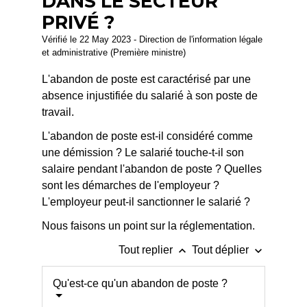
DANS LE SECTEUR
PRIVÉ ?
Vérifié le 22 May 2023 - Direction de l'information légale
et administrative (Première ministre)
L'abandon de poste est caractérisé par une
absence injustifiée du salarié à son poste de
travail.
L'abandon de poste est-il considéré comme
une démission ? Le salarié touche-t-il son
salaire pendant l'abandon de poste ? Quelles
sont les démarches de l'employeur ?
L'employeur peut-il sanctionner le salarié ?
Nous faisons un point sur la réglementation.
keyboard_arrow_up
keyboard_arrow_down
Tout replier
Tout déplier
Qu'est-ce qu'un abandon de poste ?