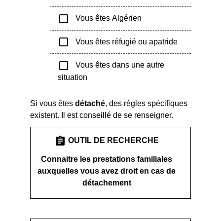
check_box_outline_blank
Vous êtes Algérien
check_box_outline_blank
Vous êtes réfugié ou apatride
check_box_outline_blank
Vous êtes dans une autre
situation
Si vous êtes
détaché
, des règles spécifiques
existent. Il est conseillé de se renseigner.
assignment
OUTIL DE RECHERCHE
Connaitre les prestations familiales
auxquelles vous avez droit en cas de
détachement