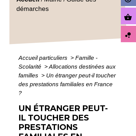
démarches
shopping_basket
bubble_chart
Accueil particuliers
>
Famille -
Scolarité
>
Allocations destinées aux
familles
>
Un étranger peut-il toucher
des prestations familiales en France
?
UN ÉTRANGER PEUT-
IL TOUCHER DES
PRESTATIONS