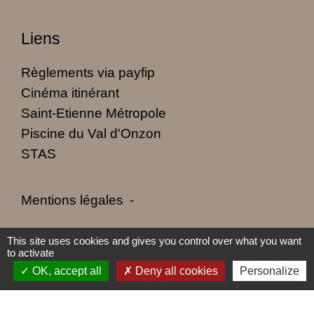
Liens
Règlements via payfip
Cinéma itinérant
Saint-Etienne Métropole
Piscine du Val d'Onzon
STAS
Mentions légales
-
Politique de confidentialité
-
Accessibilité
-
This site uses cookies and gives you control over what you want
to activate
Plan du site
-
Gestion des cookies
OK, accept all
Deny all cookies
Personalize
Site créé en partenariat avec Réseau des Communes