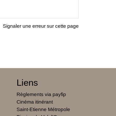
Signaler une erreur sur cette page
Liens
Règlements via payfip
Cinéma itinérant
Saint-Etienne Métropole