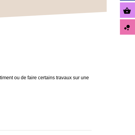
shopping_basket
bubble_chart
iment ou de faire certains travaux sur une