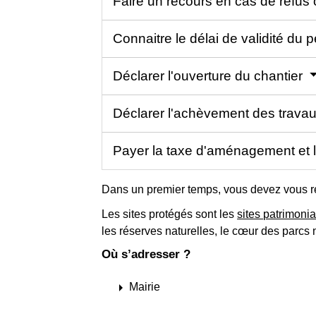
Faire un recours en cas de refus 
Connaitre le délai de validité d
Déclarer l'ouverture du chantier
Déclarer l'achèvement des trava
Payer la taxe d'aménagement et 
Dans un premier temps, vous devez vous ren
Les sites protégés sont les
sites patrimoni
les réserves naturelles, le cœur des parcs 
Où s’adresser ?
arrow_right
Mairie