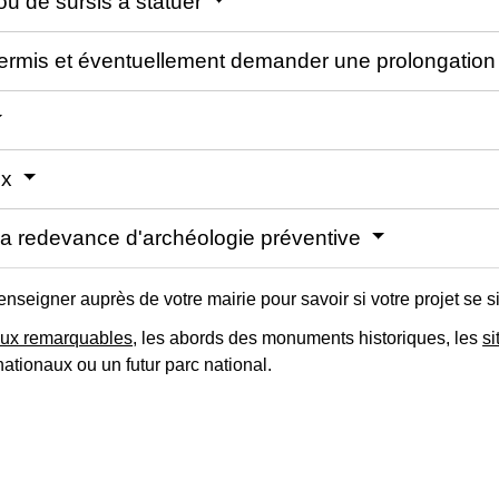
ou de sursis à statuer
u permis et éventuellement demander une prolongatio
ux
la redevance d'archéologie préventive
seigner auprès de votre mairie pour savoir si votre projet se s
aux remarquables
, les abords des monuments historiques, les
si
nationaux ou un futur parc national.