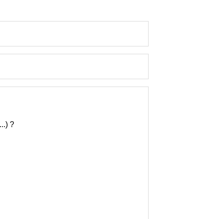
..) ?