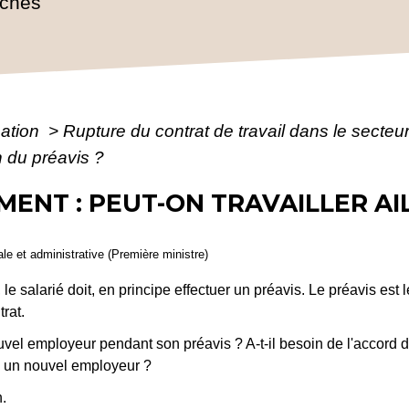
rches
mation
>
Rupture du contrat de travail dans le secteu
in du préavis ?
EMENT : PEUT-ON TRAVAILLER A
gale et administrative (Première ministre)
e salarié doit, en principe effectuer un préavis. Le préavis est l
trat.
 nouvel employeur pendant son préavis ? A-t-il besoin de l'accord
ez un nouvel employeur ?
n.