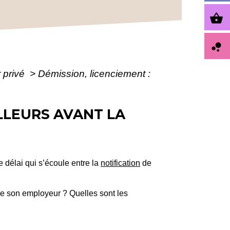
shopping_basket
bubble_chart
r privé
>
Démission, licenciement :
ILLEURS AVANT LA
e délai qui s’écoule entre la
notification
de
 de son employeur ? Quelles sont les