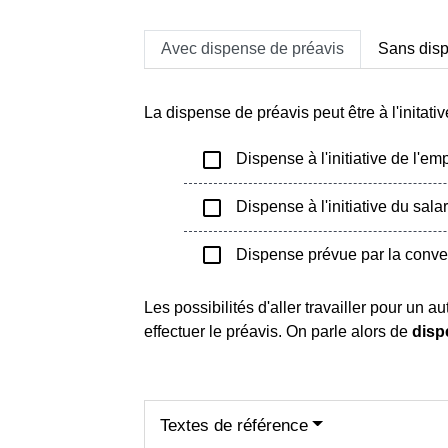
Avec dispense de préavis
Sans disp
La dispense de préavis peut être à l'initati
check_box_outline_blank
Dispense à l'initiative de l'em
check_box_outline_blank
Dispense à l'initiative du salar
check_box_outline_blank
Dispense prévue par la conven
Les possibilités d'aller travailler pour un 
effectuer le préavis. On parle alors de
disp
Textes de référence