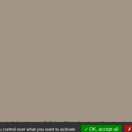
ntialité
-
Accessibilité
-
Plan du site
-
Gestion des
 control over what you want to activate
OK, accept all