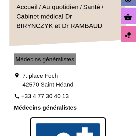
Accueil
Au quotidien
Santé
/
/
/
Cabinet médical Dr
shopping_basket
BIRYNCZYK et Dr RAMBAUD
bubble_chart
Médecins généralistes
7, place Foch
location_on
42570 Saint-Héand
+33 4 77 30 40 13
phone
Médecins généralistes