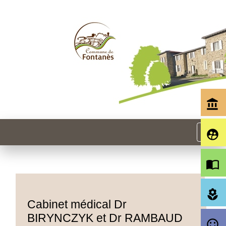
account_balance
menu
supervised_user_circle
import_contacts
local_florist
Cabinet médical Dr
BIRYNCZYK et Dr RAMBAUD
sentiment_satisfied_alt