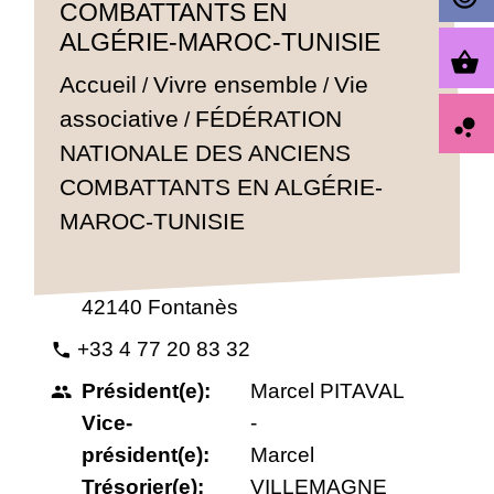
COMBATTANTS EN
ALGÉRIE-MAROC-TUNISIE
shopping_basket
Accueil
Vivre ensemble
Vie
/
/
FÉDÉRATION
associative
/
bubble_chart
NATIONALE DES ANCIENS
COMBATTANTS EN ALGÉRIE-
Anciens combattants / Souvenir
MAROC-TUNISIE
1, place de la Mairie
location_on
42140 Fontanès
+33 4 77 20 83 32
phone
Président(e):
Marcel PITAVAL
people
Vice-
-
président(e):
Marcel
Trésorier(e):
VILLEMAGNE