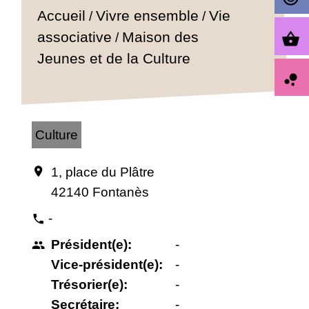
Accueil
Vivre ensemble
Vie
/
/
Maison des
associative
shopping_basket
/
Jeunes et de la Culture
bubble_chart
Culture
1, place du Plâtre
location_on
42140 Fontanès
-
phone
Président(e):
-
people
Vice-président(e):
-
Trésorier(e):
-
Secrétaire:
-