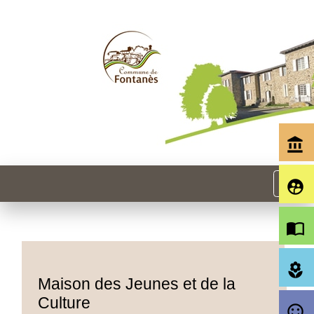
account_balance
menu
supervised_user_circle
import_contacts
local_florist
Maison des Jeunes et de la
Culture
sentiment_satisfied_alt