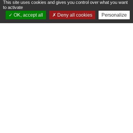
-
This site uses cookies and gives you control over what you want
to activate
Adresse email
OK, accept all
Deny all cookies
Personalize
Contacter l'association
Site Internet
www.mjcfontanes.org
Réseaux sociaux
-
Contacts et horaires
Commune de Fontanès
1 place de la Mairie