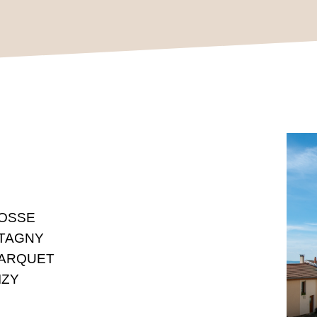
ROSSE
UTAGNY
 MARQUET
IZY