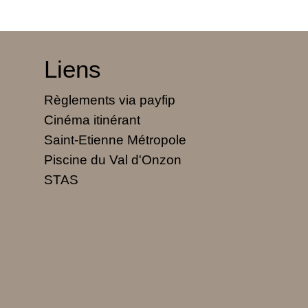
Liens
Règlements via payfip
Cinéma itinérant
Saint-Etienne Métropole
Piscine du Val d'Onzon
STAS