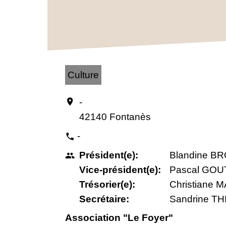
Culture
-
location_on
42140 Fontanès
-
phone
Président(e):
Blandine B
people
Vice-président(e):
Pascal GO
Trésorier(e):
Christiane
Secrétaire:
Sandrine TH
Association "Le Foyer"