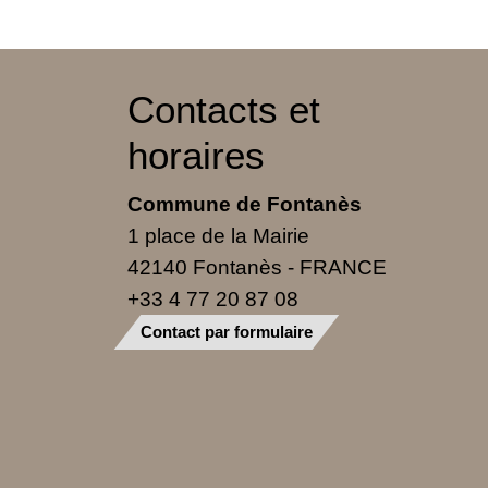
Contacts et
horaires
Commune de Fontanès
1 place de la Mairie
42140 Fontanès - FRANCE
+33 4 77 20 87 08
Contact par formulaire